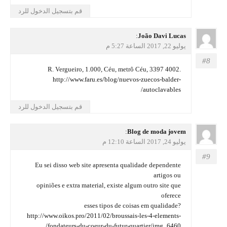
قم بتسجيل الدخول للرد
يقول
João Davi Lucas
:
يوليو 22, 2017 الساعة 5:27 م
R. Vergueiro, 1.000, Céu, metrô Céu, 3397 4002.
http://www.faru.es/blog/nuevos-zuecos-balder-
autoclavables/
قم بتسجيل الدخول للرد
يقول
Blog de moda jovem
:
يوليو 24, 2017 الساعة 12:10 م
Eu sei disso web site apresenta qualidade dependente
artigos ou
opiniões e extra material, existe algum outro site que
oferece
esses tipos de coisas em qualidade?
http://www.oikos.pro/2011/02/broussais-les-4-elements-
fondateurs-du-coeur-du-futur-quartier/img_6460/