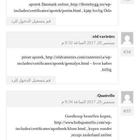
apotek Danmark online,
http://fletrebygg.no/wp-
includes/certificates/apotek/purim.html
, kjøp lovlig Oslo.
قم بتسجيل الدخول للرد
يقول
old varieties
:
سبتمبر 26, 2017 الساعة 9:32 م
priser apotek,
http://oldvarieties.com/contents1a/wp-
includes/certificates/apotek/gentalyn.html
– hvor køber
billig.
قم بتسجيل الدخول للرد
يقول
Quatrello
:
سبتمبر 26, 2017 الساعة 9:34 م
Goedkoop bestellen kopen,
http://www.bobquatrello.com/wp-
includes/certificates/apotheek/klont.html
, kopen zonder
recept nederland online.