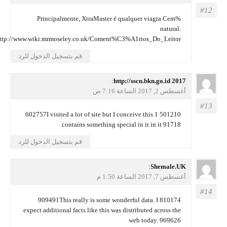
Principalmente, XtraMaster é qualquer viagra Cem%
natural.
http://www.wiki.mrmoseley.co.uk/Coment%C3%A1rios_Do_Leitor
قم بتسجيل الدخول للرد
يقول
http://sscn.bkn.go.id 2017
:
أغسطس 2, 2017 الساعة 7:16 ص
501210 602757I visited a lot of site but I conceive this 1
contains something special in it in it 91718
قم بتسجيل الدخول للرد
يقول
Shemale.UK
:
أغسطس 7, 2017 الساعة 1:50 م
810174 909491This really is some wonderful data. I
expect additional facts like this was distributed across the
web today. 969626