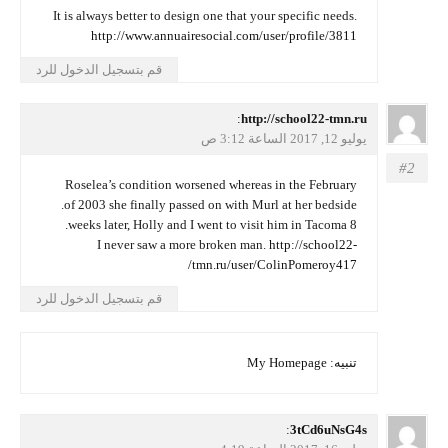
It is always better to design one that your specific needs.
http://www.annuairesocial.com/user/profile/3811
قم بتسجيل الدخول للرد
يقول
http://school22-tmn.ru
:
يوليو 12, 2017 الساعة 3:12 ص
Roselea’s condition worsened whereas in the February
of 2003 she finally passed on with Murl at her bedside.
8 weeks later, Holly and I went to visit him in Tacoma.
I never saw a more broken man.
http://school22-
tmn.ru/user/ColinPomeroy417/
قم بتسجيل الدخول للرد
تنبيه:
My Homepage
يقول
3tCd6uNsG4s
: