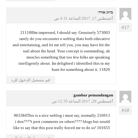
يقول
מיזוג אוויר
:
أغسطس 17, 2017 الساعة 4:31 ص
573003 211108Im impressed, I should say. Genuinely
rarely do you encounter a weblog thats both educative
and entertaining, and let me tell you, you may have hit the
nail about the head. Your concept is outstanding; ab
muscles something that too few folks are speaking
intelligently about. Im delighted i identified this in my
hunt for something about it. 11820
قم بتسجيل الدخول للرد
يقول
gambar pemandangan
:
أغسطس 29, 2017 الساعة 12:35 ص
216913 963384This is a nice weblog i must say, normally
i don????t post comments on others???? blogs but would
like to say that this post really forced me to do so! 101655