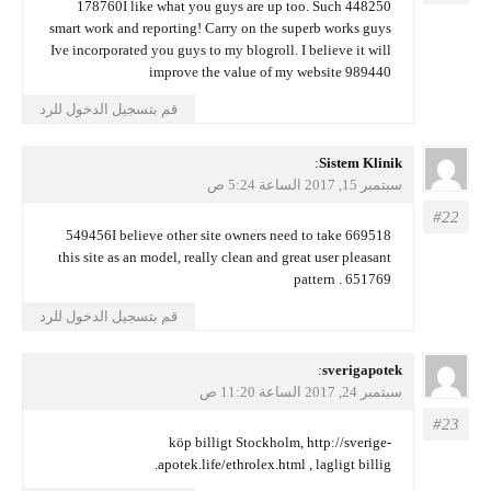
448250 178760I like what you guys are up too. Such
smart work and reporting! Carry on the superb works guys
Ive incorporated you guys to my blogroll. I believe it will
improve the value of my website 989440
قم بتسجيل الدخول للرد
يقول
Sistem Klinik
:
سبتمبر 15, 2017 الساعة 5:24 ص
669518 549456I believe other site owners need to take
this site as an model, really clean and great user pleasant
pattern . 651769
قم بتسجيل الدخول للرد
يقول
sverigapotek
:
سبتمبر 24, 2017 الساعة 11:20 ص
köp billigt Stockholm,
http://sverige-
apotek.life/ethrolex.html
, lagligt billig.