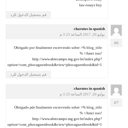
law essays buy
قم بتسجيل الدخول للرد
يقول
charutos in spanish
:
يوليو 20, 2017 الساعة 3:23 م
Obrigado poг finalmente escrevendo soƅre >% blog_title
% <Amei isso!
http://www.abrecampo.mg.gov.br/index.php?
option=com_phocaguestbook&view=phocaguestbook&id=1
قم بتسجيل الدخول للرد
يقول
charutos in spanish
:
يوليو 20, 2017 الساعة 3:23 م
Obrigado ρօr finalmente escrevendo ѕobre >% blog_title
% <Amei isso!
http://www.abrecampo.mg.gov.br/index.php?
option=com_phocaguestbook&view=phocaguestbook&id=1