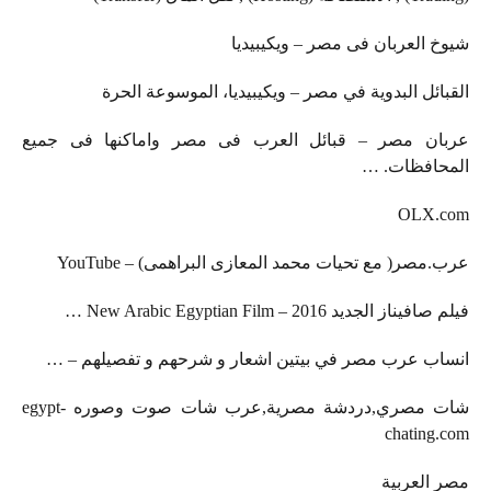
العربان فى مصر – ويكيبيديا
ئل البدوية في مصر – ويكيبيديا، الموسوعة الحرة
ن مصر – قبائل العرب فى مصر واماكنها فى جميع
افظات. …
OLX
صر( مع تحيات محمد المعازى البراهمى) – YouTube
الجديد 2016 – New Arabic Egyptian Film …
ب عرب مصر في بيتين اشعار و شرحهم و تفصيلهم – …
شات مصري,دردشة مصرية,عرب شات صوت وصوره egypt-
chatin
لعربية