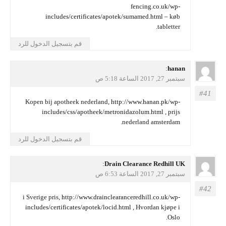
fencing.co.uk/wp-
includes/certificates/apotek/sumamed.html
– køb
tabletter.
قم بتسجيل الدخول للرد
يقول
hanan
:
سبتمبر 27, 2017 الساعة 5:18 ص
Kopen bij apotheek nederland,
http://www.hanan.pk/wp-
includes/css/apotheek/metronidazolum.html
, prijs
nederland amsterdam.
قم بتسجيل الدخول للرد
يقول
Drain Clearance Redhill UK
:
سبتمبر 27, 2017 الساعة 6:53 ص
i Sverige pris,
http://www.drainclearanceredhill.co.uk/wp-
includes/certificates/apotek/locid.html
, Hvordan kjøpe i
Oslo.