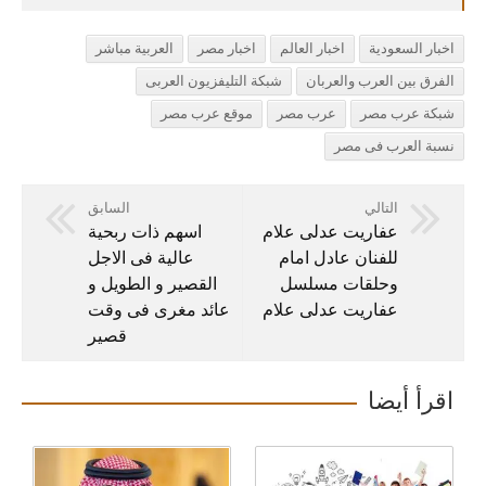
ر السعودية
اخبار العالم
اخبار مصر
العربية مباشر
ق بين العرب والعربان
شبكة التليفزيون العربى
ة عرب مصر
عرب مصر
موقع عرب مصر
 العرب فى مصر
التالي
السابق
عفاريت عدلى علام
اسهم ذات ربحية
للفنان عادل امام
عالية فى الاجل
وحلقات مسلسل
القصير و الطويل و
عفاريت عدلى علام
عائد مغرى فى وقت
قصير
أ أيضا