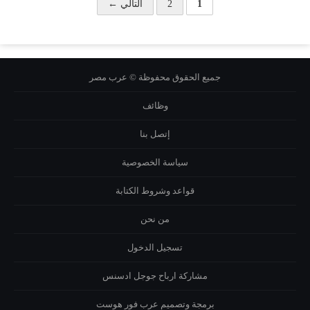
1
2
التالي ←
جميع الحقوق محفوظة © عرب مصر
وظائف
إتصل بنا
سياسة الخصوصية
قواعد وشروط الكتابة
من نحن
تسجيل الدخول
مشاركة ارباح جوجل ادسنس
برمجة وتصميم
عرب فور هوست