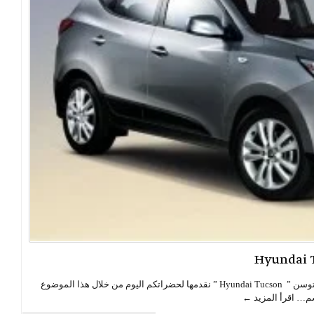
هيونداي توسان ,مواصفات واسعار وصور سيارة هيونداي توسن ” Hyundai Tucson ” نقدمها لحضراتكم اليوم من خلال هذا الموضوع
قسم…
اقرأ المزيد ←