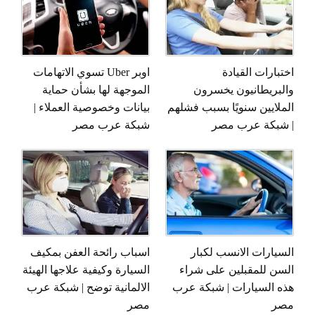
اختبارات القيادة
اوبر Uber تسوي الاتهامات
والبريطانيون يخسرون
الموجهة لها بشأن حماية
الملايين سنويًا بسبب فشلهم
بيانات وخصوصية العملاء |
| شبكة عرب مصر
شبكة عرب مصر
السيارات الانسب لكبار
اسباب رائحة العفن بمكيف
السن للمقبلين على شراء
السيارة وكيفية علاجها الهيئة
هذه السيارات | شبكة عرب
الالمانية توضح | شبكة عرب
مصر
مصر