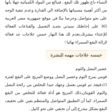
النساء داع ظهور تلك البقع , فتبالغ من المواد الكميائية جهلا بأنها
من أكثر أهمية مسبباتها بالإضافة الي القذارة وعدم تنقية الوجه
على نحو متواصل..وحرصا منّا في موقع جمهورية مصر العربية
365 على إحاطتك سيدتي بجديد التجميل والقناعات الفعالة
للإعتناء ببشرتك,نقدم لك هذا النهار خمس علاجات جد فعالة
لإزالة البقع السمراء نهائيا !
خمسه علاجات مهمه للبشرة
عصير البصل والثوم
قومي بمزج الثوم وعصير البصل ووضع المزيج على البقع لفترة
15دقيقة, ثم قومي بغسل وجهك جيدا للتخلص من رائحة البصل
والثوم القويتان,ذلك المزيج هو أداة فعالة للتخلص من البقع
السمراء, كما أن التطبيق المتواصل والمنتظم يعين على تخفيف
البقع بشكل متدرج إلى أن تختفي على نحو كامِل .