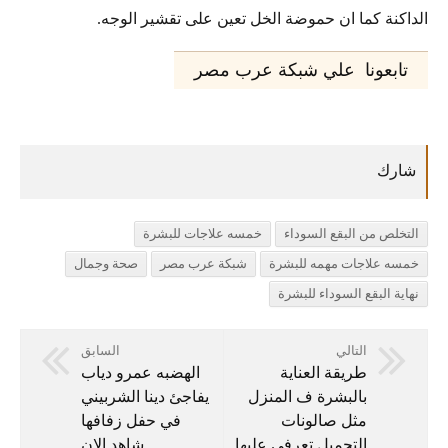
الداكنة كما ان حموضة الخل تعين على تقشير الوجه.
تابعونا علي شبكة عرب مصر
التخلص من البقع السوداء
خمسه علاجات للبشرة
خمسه علاجات مهمه للبشرة
شبكة عرب مصر
صحة وجمال
نهاية البقع السوداء للبشرة
التالي
السابق
طريقة العناية
الهضبه عمرو دياب
بالبشرة ف المنزل
يفاجئ دينا الشربيني
مثل صالونات
في حفل زفافها
التجميل تعرفي عليها
شاهد الان