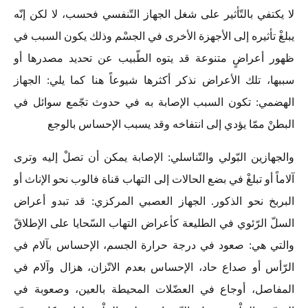
لا يكتفي بالتّأثير على شغل الجهاز التّنفسي فحسب، لا لكن إنّه
يبلغْ تأثيره إلى الأجهزة الأخرى في الجسْم وذلك يكون السبب في
ظهور أعراضٍ متنوعة قد يتوه الطّبيب عن تحديد مصدرها أو
سببها، تلك الأعراض نذكر أكثرها شيوعاً هنا كما يلي: الجهاز
الهضمي: تكون السبب الإصابة به في حدوث تجّمع سوائل في
البطنْ ممّا يؤدي إلى انتفاخه وقد يسبب الإحساس بالوجع
والجهازين البّولي والتّناسلي: الإصابة يمكن أن تصلْ إليه وترى
آلاماً أو تبلغْ في بضع الحالات إلى التهاب قناة فالوب نحو الإناث أو
البربخ نحو الذكور. الجهاز العصبي المركزي: قد تبدو أعراض
السلّ الرّئوي في الطليعة كأعراض التهاب السّحايا على الإطلاقً
والتي هي: صعود في درجة حرارة الجسم، الإحساس بآلام في
الرّأس أو صداع حاد، الإحساس بعدم الاتّزان، هزال وآلام في
المفاصل، أوجاع في العضّلات المحيطة بالعين، وصعوبة في