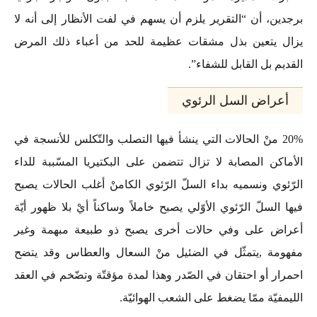
برجدين، أن “التقرير يلزم أن يسهم في لفت الأنظار إلى أنه لا
يزال يتعين بذل مشقات عظيمة للحد من أعباء ذلك المرض
القديم بل القابل للشفاء”.
أعراض السل الرئوي
20% منْ الحالات التي ينشأ فيها التصلب والتّكلس للأنسجة في
الأماكن المصابة لا تزال تتضمن على البكتيريا المسّببة للداء
الرّئوي ونسميه بداء السلّ الرّئوي الكامنْ أغلب الحالات يصبح
فيها السلّ الرّئوي الأوّلي يصبح خاملاً وساكناً أيْ بلا ظهور أيّة
أعراض على وفي حالات أخرى يصبح ذو طبيعة مبهمة وغير
مفهومة ,يتمثّل في الضئيل منْ السعال والعطاس وقد يتضح
احمرار أو احتقان في الصّدر وهذا لمدة مؤقتّة وتضّخم في العقد
الليمفيّة ممّا يضغط على الشعب الهوائيّة.