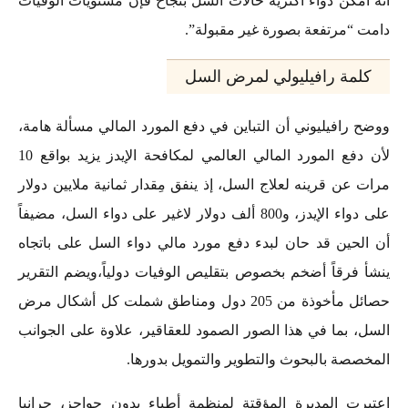
أنه أمكن دواء أكثرية حالات السل بنجاح فإن مستويات الوفيات
دامت “مرتفعة بصورة غير مقبولة”.
كلمة رافيليولي لمرض السل
ووضح رافيليوني أن التباين في دفع المورد المالي مسألة هامة،
لأن دفع المورد المالي العالمي لمكافحة الإيدز يزيد بواقع 10
مرات عن قرينه لعلاج السل، إذ ينفق مِقدار ثمانية ملايين دولار
على دواء الإيدز، و800 ألف دولار لاغير على دواء السل، مضيفاً
أن الحين قد حان لبدء دفع مورد مالي دواء السل على باتجاه
ينشأ فرقاً أضخم بخصوص بتقليص الوفيات دولياً،ويضم التقرير
حصائل مأخوذة من 205 دول ومناطق شملت كل أشكال مرض
السل، بما في هذا الصور الصمود للعقاقير، علاوة على الجوانب
المخصصة بالبحوث والتطوير والتمويل بدورها.
اعتبرت المديرة المؤقتة لمنظمة أطباء بدون حواجز، جرانيا