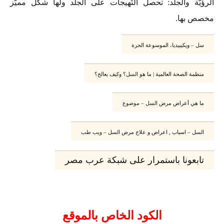
الرؤيّة والجلْد: تحصل التّهيجات على الجلْد ولها شكل مميّز
مخصص بها.
سل –
ويكيبيديا، الموسوعة الحرة
منظمة الصحة العالمية | ما هو
السل؟ وكيف يعالج؟
ما هي أعراض مرض
السل – موضوع
السل
– اسباب , اعراض و علاج مرض
السل – ويب طب
تابعونا باستمرار على شبكة عرب مصر
الكود الخاص بالموقع