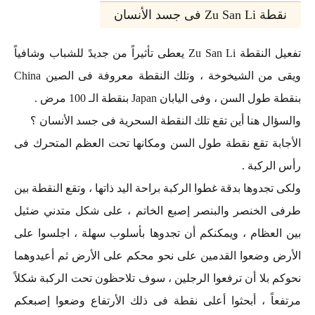
نقطة Zu San Li فى جسد الأنسان
تفعيل النقطة Zu San Li يعطى تأثيراً من جديدً للشباب وشافياً
ويقى من الشيخوخة ، وتلك النقطة معروفة فى الصين China
بنقطة طول السن ، وفى اليابان Japan بنقطة الـ 100 مرض .
والسؤال هنا أين تقع تلك النقطة السحرية فى جسد الأنسان ؟
الأجابة تقع نقطة طول السن ومكانها تحت العظم المتحرك فى
رأس الركبة .
ولكى تجدوها بدقة غطوا الركبة براحة اليد ذاتها ، وتقع النقطة بين
طرفى الخنصر والبنصر إصبع الخاتم ، على شكل متدني ضئيل
بين العظام ، ويمكنكم أن تجدوها بأسلوب سهلة ، اجلسوا على
الأرض وضعوا القدمين على نحو محكم على الأرض ثم أعيدوهما
نحوكم بلا أن ترفعوا الرجلين ، سوف تلاحظون تحت الركبة شكلاً
مرتفعاً ، أبحثوا أعلى نقطة فى ذلك الأرتفاع وضعوا إصبعكم