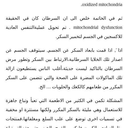
oxidized mitochondria.
ثم في الخاتمة خلص الى ان السرطان كان في الحقيقة
mitochondrial dysfunction . تم تحويل عمليةالتنفس العادية
للاكسجين في الجسم لتخمير السكر.
اذا َ, اذا قمت بابعاد السكر عن الجسم, سيتوقف الجسم عن
اصدار تلك الخلايا السرطانية،الارتباط بين السكر وتطور مرض
السرطان بالتاكيد ليست حديثة،أغلب الناس يستطيعون ازالة
تلك الماكولات المضرة على الصحة والتي تتضمن على السكر
المكرر من طعامهم كالكعك والحلويات … الخ.
المشكلة تكمن في الكثير من الاطعمة التي تعبأ وتباع جاهزة
للاستعمال وهي مليئة بالسكر المكرر ولكنها مستترة او مخفية
في تسميات اخرى توضع على علب السلع ومغلفاتها،فمنتجات
مثل الزبادي والكورن فليكس والقمح والخبز وحتى هذه التي تباع