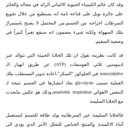
وقد كان عالم الكيمياء الحيوية الالماني الرائد في مجاله والحائز
على جائزة نوبل على قناعة تامة انه يستطيع من خلال تجويع
السرطان, اخراجه من الجسم،من المحتمل لا يصبح باستمرارً
بتلك السهولة ولكنه شيء مضمون انه سيقع تغيراً كبيراً في
وضعية السقيم.
قد كانت نظريته تقول ان تلك الخلايا الخبيثة التي تتوالد عبر
ادينوسين ثلاثي الفوسفات (ATP) عن طريق انهيار الـ
nonoxidative في الجلوكوز “السكر”،اعادة تدوير المستقلب بتلك
العملية تسمى glycolysis يعاد انتشارها في الجسم نتيجة لـ
التنفس الاهوائي anaerobic respiration،وذلك هو عكس مايحدث
مع الخلايا السليمة.
فالخلايا السليمة, غير السرطانية تولد طاقة للجسم لتستعمل
أثناء الاكسدة. والمنتج الختامي للتحلل الأمر الذي يؤدي الى