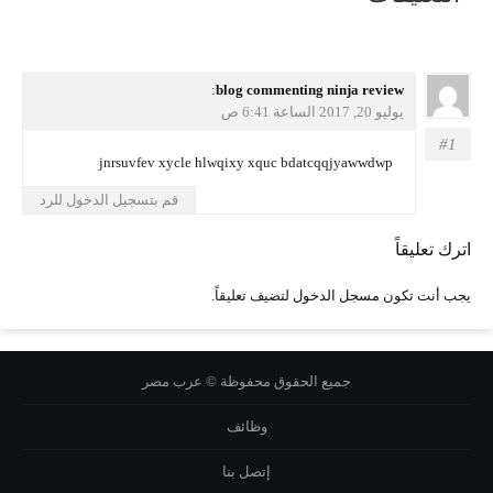
يقول
blog commenting ninja review
:
يوليو 20, 2017 الساعة 6:41 ص
jnrsuvfev xycle hlwqixy xquc bdatcqqjyawwdwp
قم بتسجيل الدخول للرد
اترك تعليقاً
يجب أنت تكون
مسجل الدخول
لتضيف تعليقاً.
جميع الحقوق محفوظة © عرب مصر
وظائف
إتصل بنا