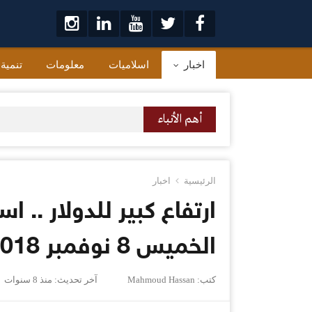
لتخطي
لى
لمحتوى
اخبار
اسلاميات
معلومات
تنمية
أهم الأنباء
الرئيسية
اخبار
ارتفاع كبير للدولار ..
الخميس 8 نوفمبر 2018
كتب:
Mahmoud Hassan
آخر تحديث:
منذ 8 سنوات