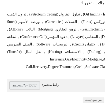
لات انتظرونا:
تداول العملات (Currency exchange) , تداول النفط (Oil trading) , تداول البترول (Petroleum trading) , تداول الذهب
(Gold Trading) , فنادق دبي (Dubai hotels) , فوركس (Forex) , العملات (Currencies) , بورصة الأسهم (Stock
Exchange) , التأمين (Insurance) , الغاز / الكهرباء (Gas/Electricity) , الرهن العقاري (Mortgage) , النائب (Attorney) ,
الدعوى (Claim) , القروض (Loans) , التبرع (Donate) , المحامي (Lawyer) , دعوة المؤتمر (Conference Call) , النقاهة
(Recovery) , الشهادة (Degree) , العلاج (Treatment) , الائتمان (Credit) , البرمجيات (Software) , الصف المدرسي
(Classes) , إعادة التأهيل (Rehab) , التداول (Trading) , الاستضافة (Hosting) , نقل المال (Transfer)
Insurance,Gas/Electricity,Mortgage
Call,Recovery,Degree,Treatment,Credit,Software,Cla
مواضيع تهمك