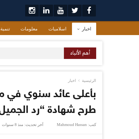
لتخطي
لى
لمحتوى
اخبار
اسلاميات
معلومات
تنمية
أهم الأنباء
الرئيسية
اخبار
طرح شهادة “رد الجميل
كتب:
Mahmoud Hassan
آخر تحديث:
منذ 8 سنوات