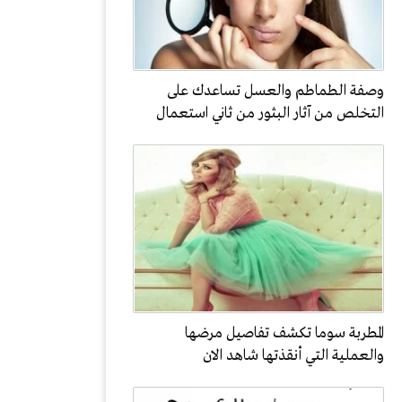
وصفة الطماطم والعسل تساعدك على
التخلص من آثار البثور من ثاني استعمال
المطربة سوما تكشف تفاصيل مرضها
والعملية التي أنقذتها شاهد الان