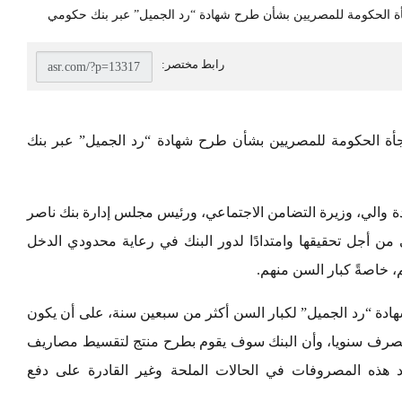
صر 17%.. تفاصيل مفاجأة الحكومة للمصريين بشأن طرح شهادة “رد الجميل” عبر بنك
دة والي، وزيرة التضامن الاجتماعي، ورئيس مجلس إدارة بنك ناصر
من أجل تحقيقها وامتدادًا لدور البنك في رعاية محدودي الدخل
م، خاصةً كبار السن منهم.
شهادة “رد الجميل” لكبار السن أكثر من سبعين سنة، على أن يكون
وتكون دورية الصرف سنويا، وأن البنك سوف يقوم بطرح منتج لتقسيط مصاريف
اد هذه المصروفات في الحالات الملحة وغير القادرة على دفع