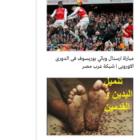
مباراة ارسنال وباتي بوريسوف فى الدورى
الاوروبى | شبكة عرب مصر