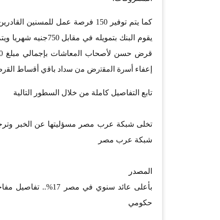
كما يتم توفير 150 فرصة عمل للمسن
إﻋﻔﺎء أﺳرة اﻟﻣﻘﺗرض ﻣن ﺳداد ﺑﺎﻗي أﻗﺳﺎط اﻟﻘرض
تابع التفاصيل كاملة من خلال السطور التالية
تخلى شبكة عرب مصر مسؤليتها عن الخبر وترجع
شبكة عرب مصر
المصدر
بأعلى عائد سنوي في م
حكومي