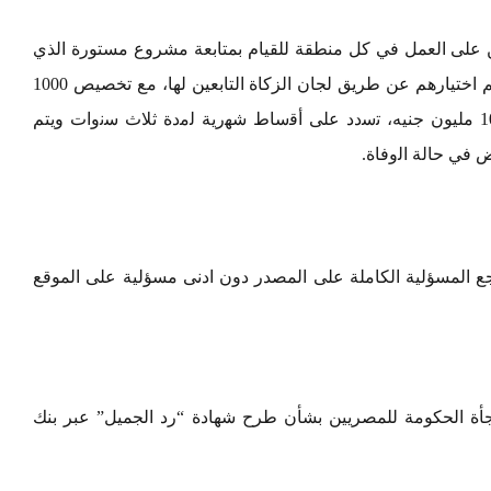
ين القادرين على العمل في كل منطقة للقيام بمتابعة مشروع مستورة الذي
يقوم البنك بتمويله في مقابل 750جنيه شهريا ويتم اختيارهم عن طريق لجان الزكاة التابعين لها، مع تخصيص 1000
قرض حسن لأصحاب اﻟﻣﻌﺎﺷﺎت بإجمالي مبلغ 10 مليون جنيه، ﺗﺳدد ﻋﻠﻰ أﻗﺳﺎط ﺷﻬرﯾﺔ ﻟﻣدة ﺛﻼث ﺳﻧوات ويتم
 في ﺣﺎﻟﺔ اﻟوﻓﺎة.
 المسؤلية الكاملة على المصدر دون ادنى مسؤلية على الموقع
صر 17%.. تفاصيل مفاجأة الحكومة للمصريين بشأن طرح شهادة “رد الجميل” عبر بنك