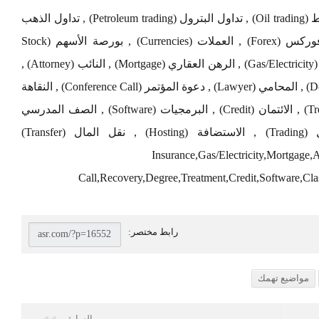
تداول العملات (Currency exchange) , تداول النفط (Oil trading) , تداول البترول (Petroleum trading) , تداول الذهب
(Gold Trading) , فنادق دبي (Dubai hotels) , فوركس (Forex) , العملات (Currencies) , بورصة الأسهم (Stock
Exchange) , التأمين (Insurance) , الغاز / الكهرباء (Gas/Electricity) , الرهن العقاري (Mortgage) , النائب (Attorney) ,
الدعوى (Claim) , القروض (Loans) , التبرع (Donate) , المحامي (Lawyer) , دعوة المؤتمر (Conference Call) , النقاهة
(Recovery) , الشهادة (Degree) , العلاج (Treatment) , الائتمان (Credit) , البرمجيات (Software) , الصف المدرسي
(Classes) , إعادة التأهيل (Rehab) , التداول (Trading) , الاستضافة (Hosting) , نقل المال (Transfer)
Insurance,Gas/Electricity,Mortgage
Call,Recovery,Degree,Treatment,Credit,Software,Cla
مواضيع تهمك
السابق