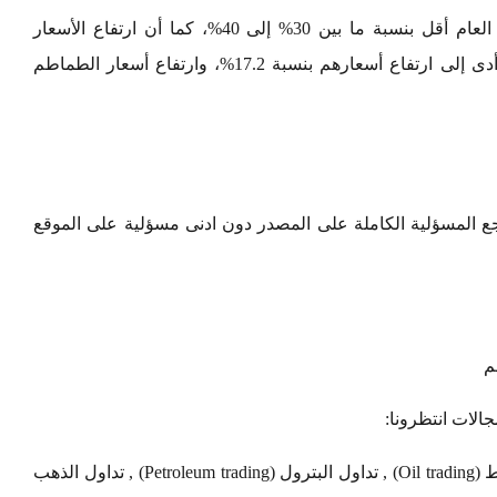
وأشار النجيب، أن المعروض من الطماطم هذا العام أقل بنسبة ما بين 30% إلى 40%، كما أن ارتفاع الأسعار
للخضروات والفاكهة نتيجة زيادة التضخم، الذي أدى إلى ارتفاع أسعارهم بنسبة 17.2%، وارتفاع أسعار الطماطم
 المسؤلية الكاملة على المصدر دون ادنى مسؤلية على الموقع
م
لات انتظرونا:
تداول العملات (Currency exchange) , تداول النفط (Oil trading) , تداول البترول (Petroleum trading) , تداول الذهب