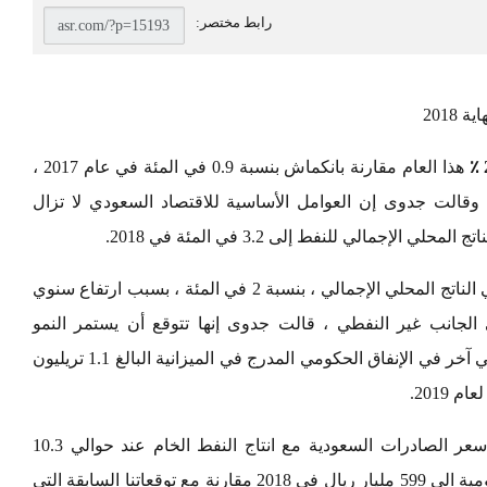
٪
هذا العام مقارنة بانكماش بنسبة 0.9 في المئة في عام 2017 ،
وقالت جدوى إن العوامل الأساسية للاقتصاد السعودي لا تزال
جمالي للنفط إلى 3.2 في المئة في 2018.
وقال المحللون في عام 2019 ، يتوقع نمو أبطأ في الناتج المحلي الإجمالي ، بنسبة 2 في المئة ، بسبب ارتفاع سنوي
، في 2.3 في المئة.وفي الجانب غير النفطي ، قالت جدوى إنها تتوقع أن يستمر النمو
الاقتصادي في التحسن على خلفية مستوى قياسي آخر في الإنفاق الحكومي المدرج في الميزانية البالغ 1.1 تريليون
2019.
وقالت المذكرة البحثية “نتوقع أن يؤدي ارتفاع سعر الصادرات السعودية مع انتاج النفط الخام عند حوالي 10.3
مليون برميل يوميا الى زيادة عائدات النفط الحكومية الى 599 مليار ريال في 2018 مقارنة مع توقعاتنا السابقة التي