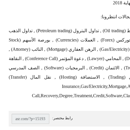
لات انتظرونا:
تداول العملات (Currency exchange) , تداول النفط (Oil trading) , تداول البترول (Petroleum trading) , تداول الذهب
(Gold Trading) , فنادق دبي (Dubai hotels) , فوركس (Forex) , العملات (Currencies) , بورصة الأسهم (Stock
Exchange) , التأمين (Insurance) , الغاز / الكهرباء (Gas/Electricity) , الرهن العقاري (Mortgage) , النائب (Attorney) ,
الدعوى (Claim) , القروض (Loans) , التبرع (Donate) , المحامي (Lawyer) , دعوة المؤتمر (Conference Call) , النقاهة
(Recovery) , الشهادة (Degree) , العلاج (Treatment) , الائتمان (Credit) , البرمجيات (Software) , الصف المدرسي
(Classes) , إعادة التأهيل (Rehab) , التداول (Trading) , الاستضافة (Hosting) , نقل المال (Transfer)
Insurance,Gas/Electricity,Mortgage
Call,Recovery,Degree,Treatment,Credit,Software,Cla