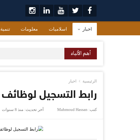
لتخطي
لى
لمحتوى
اخبار
اسلاميات
معلومات
تنمية
أهم الأنباء
الرئيسية
اخبار
رابط التسجيل لوظائف الجوازات 1440 وشروط
كتب:
Mahmoud Hassan
آخر تحديث:
منذ 8 سنوات