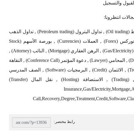
لات انتظرونا:
تداول العملات (Currency exchange) , تداول النفط (Oil trading) , تداول البترول (Petroleum trading) , تداول الذهب
(Gold Trading) , فنادق دبي (Dubai hotels) , فوركس (Forex) , العملات (Currencies) , بورصة الأسهم (Stock
Exchange) , التأمين (Insurance) , الغاز / الكهرباء (Gas/Electricity) , الرهن العقاري (Mortgage) , النائب (Attorney) ,
الدعوى (Claim) , القروض (Loans) , التبرع (Donate) , المحامي (Lawyer) , دعوة المؤتمر (Conference Call) , النقاهة
(Recovery) , الشهادة (Degree) , العلاج (Treatment) , الائتمان (Credit) , البرمجيات (Software) , الصف المدرسي
(Classes) , إعادة التأهيل (Rehab) , التداول (Trading) , الاستضافة (Hosting) , نقل المال (Transfer)
Insurance,Gas/Electricity,Mortgage
Call,Recovery,Degree,Treatment,Credit,Software,Cla