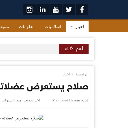
لتخطي
لى
لمحتوى
اخبار
اسلاميات
معلومات
تنمية
أهم الأنباء
الرئيسية
اخبار
صلاح يستعرض عضلاته ق
كتب:
Mahmoud Hassan
آخر تحديث:
منذ 8 سنوات