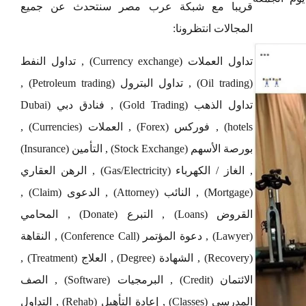
قريبا مع شبكة عرب مصر سنتحدث عن جميع
المجالات انتظرونا:
تداول العملات (Currency exchange) , تداول النفط
(Oil trading) , تداول البترول (Petroleum trading) ,
تداول الذهب (Gold Trading) , فنادق دبي (Dubai
hotels) , فوركس (Forex) , العملات (Currencies) ,
بورصة الأسهم (Stock Exchange) , التأمين (Insurance)
, الغاز / الكهرباء (Gas/Electricity) , الرهن العقاري
(Mortgage) , النائب (Attorney) , الدعوى (Claim) ,
القروض (Loans) , التبرع (Donate) , المحامي
(Lawyer) , دعوة المؤتمر (Conference Call) , النقاهة
(Recovery) , الشهادة (Degree) , العلاج (Treatment) ,
الائتمان (Credit) , البرمجيات (Software) , الصف
المدرسي (Classes) , إعادة التأهيل (Rehab) , التداول