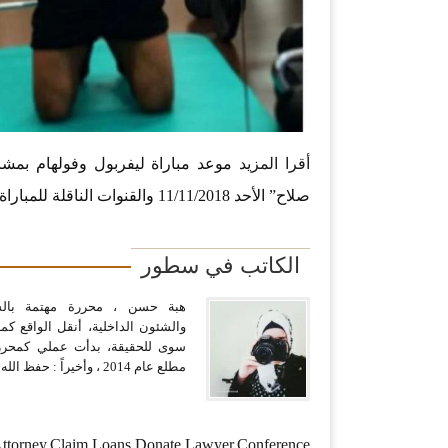
أقرا المزيد
موعد مباراة ليفربول وفولهام بمش
صلاح” الأحد 11/11/2018 والقنوات الناقلة للمباراة
الكاتب في سطور
هبة حسن ، محررة مهتمة بال
والشئون الداخلية، أنقل الواقع كم
سوى للحقيقة، بدأت عملي كمحررة
مطلع عام 2014 ، وأخيراً : حفظ الله مصر
,Attorney,Claim,Loans,Donate,Lawyer,Conference