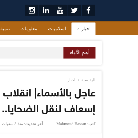
لتخطي
لى
لمحتوى
اخبار
اسلاميات
معلومات
تنمية
أهم الأنباء
الرئيسية
اخبار
إسعاف لنقل الضحايا.. و
كتب:
Mahmoud Hassan
آخر تحديث:
منذ 8 سنوات