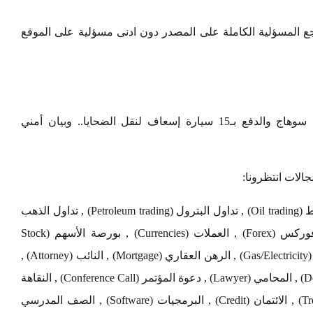
 المسؤلية الكاملة على المصدر دون ادنى مسؤلية على الموقع
عاجل بالأسماء| انقلاب أتوبيس على طريق قنا سوهاج والدفع بـ15 سيارة إسعاف لنقل الضحايا.. وبيان أمني
لات انتظرونا:
تداول العملات (Currency exchange) , تداول النفط (Oil trading) , تداول البترول (Petroleum trading) , تداول الذهب
(Gold Trading) , فنادق دبي (Dubai hotels) , فوركس (Forex) , العملات (Currencies) , بورصة الأسهم (Stock
Exchange) , التأمين (Insurance) , الغاز / الكهرباء (Gas/Electricity) , الرهن العقاري (Mortgage) , النائب (Attorney) ,
الدعوى (Claim) , القروض (Loans) , التبرع (Donate) , المحامي (Lawyer) , دعوة المؤتمر (Conference Call) , النقاهة
(Recovery) , الشهادة (Degree) , العلاج (Treatment) , الائتمان (Credit) , البرمجيات (Software) , الصف المدرسي