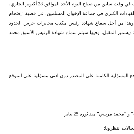
ويذكر بأن محكمة جنايات القاهرة كانت قد قررت في وقت سابق من صباح اليوم الأحد الموافق 28 أكتوبر الجاري،
قيادات الكبرى في جماعة الإخوان المسلمين، في قضية “إقتحام
 يوم 7 نوفمبر المقبلة، وهذا من أجل سماع شهادة رئيس مكتب مخابرات حرس الحدود
بشمال سيناء، وستكون هناك جلسة آخرى يوم 2 ديسمبر المقبل، وفيها سيتم سماع شهادة الرئيس الأسبق محمد
 المسؤلية الكاملة على المصدر دون ادنى مسؤلية على الموقع
محمد مرسي” منذ ثورة 25 يناير
لات انتظرونا: