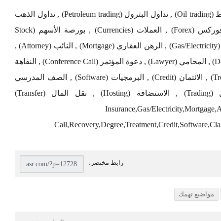
تداول العملات (Currency exchange) , تداول النفط (Oil trading) , تداول البترول (Petroleum trading) , تداول الذهب
(Gold Trading) , فنادق دبي (Dubai hotels) , فوركس (Forex) , العملات (Currencies) , بورصة الأسهم (Stock
Exchange) , التأمين (Insurance) , الغاز / الكهرباء (Gas/Electricity) , الرهن العقاري (Mortgage) , النائب (Attorney) ,
الدعوى (Claim) , القروض (Loans) , التبرع (Donate) , المحامي (Lawyer) , دعوة المؤتمر (Conference Call) , النقاهة
(Recovery) , الشهادة (Degree) , العلاج (Treatment) , الائتمان (Credit) , البرمجيات (Software) , الصف المدرسي
(Classes) , إعادة التأهيل (Rehab) , التداول (Trading) , الاستضافة (Hosting) , نقل المال (Transfer)
Insurance,Gas/Electricity,Mortgage
Call,Recovery,Degree,Treatment,Credit,Software,Cla
مواضيع تهمك