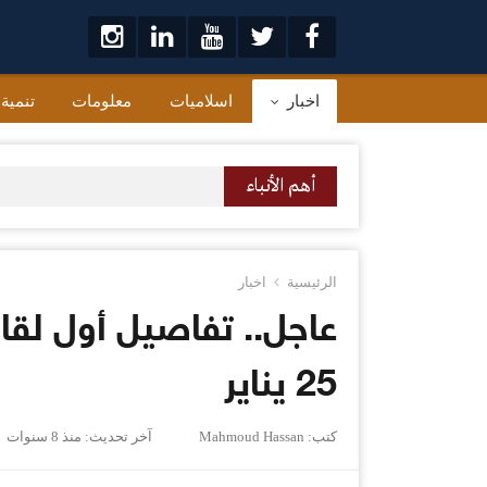
لتخطي
لى
لمحتوى
اخبار
اسلاميات
معلومات
تنمية
أهم الأنباء
الرئيسية
اخبار
عاجل.. تفاصيل أول لق
25 يناير
كتب:
Mahmoud Hassan
آخر تحديث:
منذ 8 سنوات