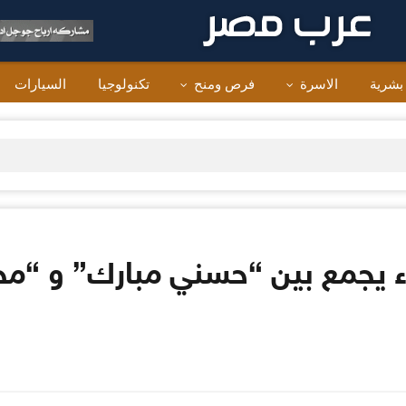
 بشرية
الاسرة
فرص ومنح
تكنولوجيا
السيارات
اء يجمع بين “حسني مبارك” و “م