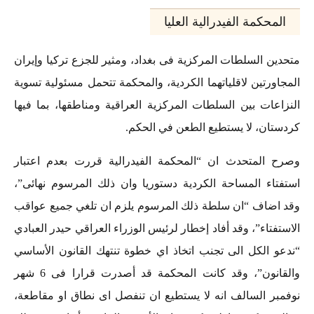
المحكمة الفيدرالية العليا
متحدين السلطات المركزية فى بغداد، ومثير للجزع تركيا وإيران
المجاورتين لاقلياتهما الكردية، والمحكمة تتحمل مسئولية تسوية
النزاعات بين السلطات المركزية العراقية ومناطقها، بما فيها
كردستان، لا يستطيع الطعن في الحكم.
وصرح المتحدث ان “المحكمة الفيدرالية قررت بعدم اعتبار
استفتاء المساحة الكردية دستوريا وان ذلك المرسوم نهائى”،
وقد اضاف “ان سلطة ذلك المرسوم يلزم ان تلغي جميع عواقب
الاستفتاء”، وقد أفاد إخطار لرئيس الوزراء العراقي حيدر العبادي
“ندعو الكل الى تجنب اتخاذ اي خطوة تنتهك القانون الأساسي
والقانون”، وقد كانت المحكمة قد أصدرت قرارا فى 6 شهر
نوفمبر السالف انه لا يستطيع ان تنفصل اى نطاق او مقاطعة،