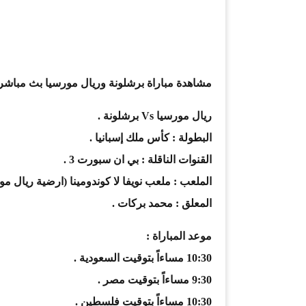
مشاهدة مباراة برشلونة وريال مورسيا بث مباشر بتاريخ 24-10-2017 كأس م
ريال مورسيا Vs برشلونة .
البطولة : كأس ملك إسبانيا .
القنوات الناقلة : بي ان سبورت 3 .
الملعب : ملعب نويفا لا كوندومينا (ارضية ريال مور
المعلق : محمد بركات .
موعد المباراة :
10:30 مساءاً بتوقيت السعودية .
9:30 مساءاً بتوقيت مصر .
10:30 مساءاً بتوقيت فلسطين .