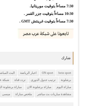
7:30 مساءاً بتوقيت موريتانيا.
10:30 مساءاً بتوقيت جزر القمر .
7:30 مساءاً بتوقيت غرينتش GMT .
تابعونا على شبكة عرب مصر
bein sport
ON sport
اخبار الرياضة
البث المباشر
برشلونة
ترتيب جدول الدورى
تردد قناة
شبكة ع
مباراة اليوم
مباراة برشلونة الان
مباراة برشلونة ال
مشاهدة مباريات بث مباشر
ملخص مباراة
ميسى