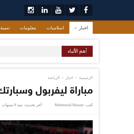
لتخطي
لى
لمحتوى
اخبار
اسلاميات
معلومات
تنمية
أهم الأنباء
الرئيسية
اخبار
الرياضة
مباراة ليفربول وسبارت
كتب:
Mahmoud Hassan
آخر تحديث:
منذ 9 سنوات