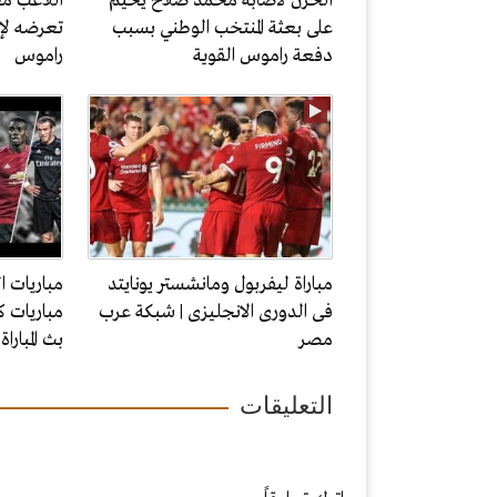
الحزن لاصابة محمد صلاح يخيم
اللاعب مح
على بعثة المنتخب الوطني بسبب
تعرضه لإ
دفعة راموس القوية
راموس
مباراة ليفربول ومانشستر يونايتد
مباريات ا
فى الدورى الانجليزى | شبكة عرب
مباريات ك
مصر
بث المبارا
التعليقات