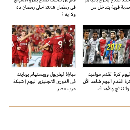
مد صلاح يخرج باكيا إثر
فانوس محمد صلاح يغزو الأسواق
صابة قوية بتدخل من
فى رمضان 2018 احلى رمضان ده
ولا ايه ؟
ليوم كرة القدم مواعيد
مباراة ليفربول وويستهام يونايتد
رة القدم اليوم شاهد الأن
فى الدورى الانجليزى اليوم | شبكة
ة والنتائج والأهداف
عرب مصر