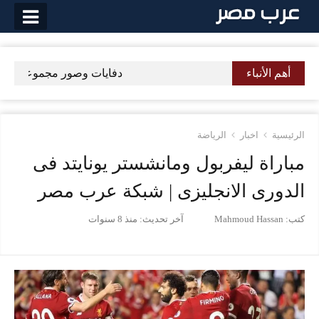
لتخطي
لى
لمحتوى
أهم الأنباء
دفايات وصور مجموعة كلاسيك
الرئيسية
اخبار
الرياضة
مباراة ليفربول ومانشستر يونايتد فى
الدورى الانجليزى | شبكة عرب مصر
كتب:
Mahmoud Hassan
آخر تحديث:
منذ 8 سنوات