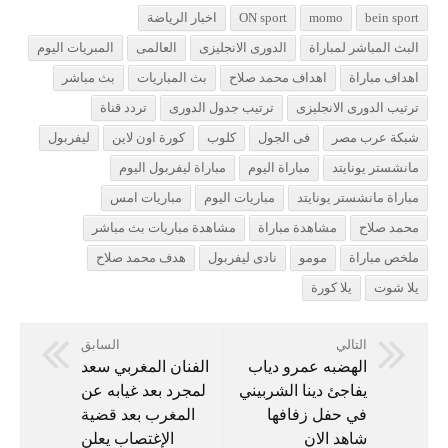
bein sport
momo
ON sport
اخبار الرياضة
البث المباشر لمباراة
الدورى الانجليزى
العالمى
المبريات اليوم
اهداف مباراة
اهداف محمد صلاح
بث المباريات
بث مباشر
ترتيب الدورى الانجليزى
ترتيب جدول الدورى
تردد قناة
شبكة عرب مصر
فى الجول
كلوب
كورة اون لاين
ليفربول
مانشستر يونايتد
مباراة اليوم
مباراة ليفربول اليوم
مباراة مانشستر يونايتد
مباريات اليوم
مباريات امس
محمد صلاح
مشاهدة مباراة
مشاهدة مباريات بث مباشر
ملخص مباراة
مومو
نادى ليفربول
هدف محمد صلاح
يلا شوت
يلا كورة
التالي
السابق
الهضبه عمرو دياب
الفنان المغربي سعد
يفاجئ دينا الشربيني
لمجرد بعد غيابه عن
في حفل زفافها
المغرب بعد قضية
شاهد الان
الإغتصاب يعلن