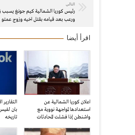
التالي
رئيس كوريا الشمالية كيم جونغ يسبب ز
ورعب بعد قيامه بقتل اخيه وزوج عمتو
اقرأ أيضا
اعلان كوريا الشمالية عن
التقارير ا
استعدادها لمواجهة نووية مع
بان لفيس 
واشنطن إذا فشلت المحادثات
تاريخه