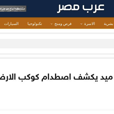
 بشرية
الاسرة
فرص ومنح
تكنولوجيا
السيارات
يد ميد يكشف اصطدام كوكب الار