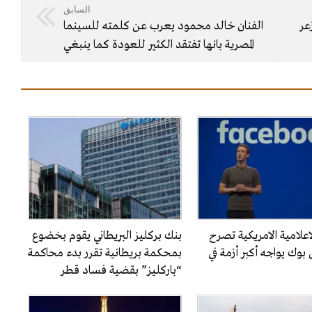
السابق
عر
الفنان خالد محمود يعرب عن كلمته للسينما
المصرية بانها تفتقد الكثير للعودة كما ينبغي
لاعلامية الامريكية تصرح
بنك بركليز البريطاني يقوم بخضوع
بوك يواجه أكبر أزمة في
بمحكمة بريطانية تقرر بدء محاكمة
“باركليز” بقضية فساد قطر