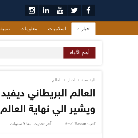
لتخطي
لى
لمحتوى
اخبار
اسلاميات
معلومات
تنمية
أهم الأنباء
الرئيسية
اخبار
العالم
العالم البريطاني ديف
ويشير الي نهاية العالم
كتب:
Amal Hassan
آخر تحديث:
منذ 9 سنوات