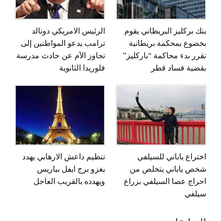
بنك بركليز البريطاني يقوم
الرئيس الامريكي دونالد
بخضوع بمحكمة بريطانية
ترامب يدعو المواطنين إلى
تقرر بدء محاكمة “باركليز”
تجاوز الآم عن حادث مدرسة
بقضية فساد قطر
فلوريدا الثانوية
اختراع ياباني للسيلفي
تنظيم داعش الارهابي يهدد
شخص ياباني يتخلص من
بغزو برج ايفل بباريس
احراج عصا السيلفي بزراع
ويهدده بالقريب العاجل
سيلفي