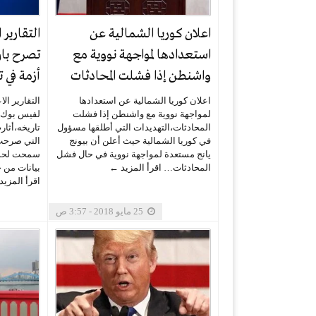
اعلان كوريا الشمالية عن
التقارير 
استعدادها لمواجهة نووية مع
تصرح بان
واشنطن إذا فشلت المحادثات
أزمة في ت
اعلان كوريا الشمالية عن استعدادها
التقارير ال
لمواجهة نووية مع واشنطن إذا فشلت
لفيس بوك ي
المحادثات،التهديدات التي أطلقها مسؤول
تاريخه،أثارت
في كوريا الشمالية حيث أعلن أن بيونج
يانج مستعدة لمواجهة نووية في حال فشل
سمحت لحمل
المحادثات…
اقرأ المزيد ←
بيانات من حس
اقرأ المزي
25 مايو 2018 - 3:57 ص