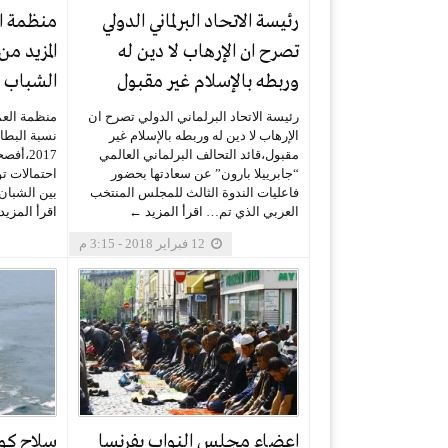
رئيسة الاتحاد البرلماني الدولي
منظمة ال
تصرح ان الإرهاب لا دين له
المزيد من
وربطه بالإسلام غير مقبول
الشباب فى
رئيسة الاتحاد البرلماني الدولي تصرح ان
منظمة العم
الإرهاب لا دين له وربطه بالإسلام غير
نسبة البطال
مقبول،قائد التحالف البرلماني العالمي
2017،أ
“جابرييلا بارون” عن سعادتها بحضور
احتمالات ت
فاعليات الندوة الثالث للمجلس المنتخب
بين الشبان
العربي الذي تم…
اقرأ المزيد ←
اقرأ المزي
12 فبراير 2018 - 3:15 م
اعضاء مجلس النواب بفرنسا
سلاح كور