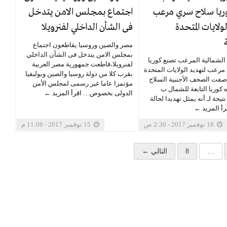
ريا سلاح سري مرعب
اجتماع بمجلس الامن يتدخل
ولايات المتحدة
فى الشأن الداخلي لفنرويلا
مصر والصين وروسيا يقاطعون اجتماع
بمجلس الامن يتدخل فى الشأن الداخلي
 الشمالية المرعب تصنع كوريا
لفنرويلا،قاطعت جمهورية مصر العربية
رعب لتهديد الولايات المتحدة
بقرب كلا من دولة روسيا والصين وبوليفيا
وصفت الصحف الأجنبية السلاح
مؤتمرا عاما غير رسمى لمجلس الأمن
 كوريا التابعة للشمال ب
الدولى بخصوص…
اقرأ المزيد ←
يجة لـ أنه يمثل تهديدا لحالة
رأ المزيد ←
18 نوفمبر 2017 - 2:30 ص
15 نوفمبر 2017 - 11:08 م
…
8
التالي ←