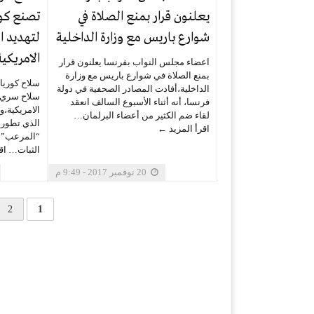
يعلنون قرار بمنع الصلاة في
تصنع كو
شوارع باريس مع وزارة الداخلية
لتهديد ال
الامريكية
اعضاء مجلس النواب بفرنسا يعلنون قرار
بمنع الصلاة في شوارع باريس مع وزارة
سلاح كوريا
الداخلية،أفادت المصادر الصحفية في دولة
سلاح سري م
فرنسا، أنه أثناء الأسبوع السالف انعقد
الامريكية،
لقاء ضم الكثير من أعضاء البرلمان…
الذي تطوره
اقرأ المزيد ←
“المرعب” نت
الثبات…
اق
20 نوفمبر 2017 - 9:49 م
2
1