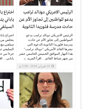
الرئيس الامريكي دونالد ترامب
اختراع 
يدعو المواطنين إلى تجاوز الآم عن
ياباني ي
حادث مدرسة فلوريدا الثانوية
السيلفي 
الرئيس الامريكي دونالد ترامب يدعو
اختراع ياب
المواطنين إلى تجاوز الآم عن حادث
يتخلص من ا
مدرسة فلوريدا الثانوية،الدعوة التي
سيلفي،مع ا
نشرها القائد الأمريكي “دونالد ترامب”
السليفي ثم
هذا النهار الموافق الخميس الخامس عشر
جزءا من حيا
من شهر شباط القائم…
اقرأ المزيد ←
ياباني…
اق
16 فبراير 2018 - 3:09 م