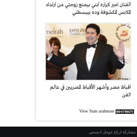
الفنان امير كراره ابني بيمنع زوجتي من ارتداء
الملابس المكشوفة وده بيبسطني
اقباط مصر وأشهر الأقباط المصريين في عالم
الفن
View Stats arabmasr
مشاركة ارباح جوجل ادسنس