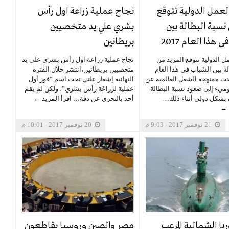
عمل الدولية تتوقع
نجاح عملية زراعة اول رأس
 نسبة البطالة بين
بشري علي يد متخصيين
 هذا العام 2017
بريطانين
ل الدولية تتوقع المزيد من
نجاح عملية زراعة اول رأس بشري علي يد
ة بين الشباب فى هذا العام
متخصيين بريطانين،انتشر خلال الفترة
فصحت ممنهجة الشغل العالمية عن
النهائية إشعار علني تحت اسم “فوز أول
وميء إلى صعود نسبة البطالة
عملية لزراعَة رأس بشري”، ولكن لم يقم
 بشكل دولي أثناء ذلك…
أحد بالتحري عن دقة…
اقرأ المزيد ←
د ←
21 نوفمبر 2017 - 9:03 م
20 نوفمبر 2017 - 10:01 م
يا الشمالية المرعب
مصر والصين وروسيا يقاطعون