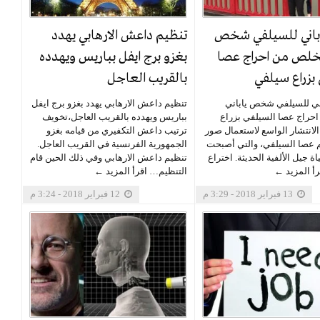
ياباني للسيلفي شخص
تنظيم داعش الارهابي يهدد
تخلص من احراج عصا
بغزو برج ايفل بباريس ويهدده
بزراع سيلفي
بالقريب العاجل
اني للسيلفي شخص ياباني
تنظيم داعش الارهابي يهدد بغزو برج ايفل
حراج عصا السيلفي بزراع
بباريس ويهدده بالقريب العاجل،تخويف
لانتشار الواسع لاستعمال صور
ترتيب داعش التكفيري من قيامه بغزو
 عصا السيلفي، والتي أصبحت
الجمهورية الفرنسية في القريب العاجل.
ة جيل الألفية الحديثة. اختراع
تنظيم داعش الارهابي وفي ذلك الحين قام
رأ المزيد ←
التنظيم…
اقرأ المزيد ←
13 فبراير 2018 - 3:29 م
12 فبراير 2018 - 3:24 م