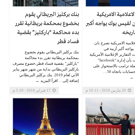
الاعلامية الامريكية
بنك بركليز البريطاني يقوم
 لفيس بوك يواجه أكبر
بخضوع بمحكمة بريطانية تقرر
اريخه
بدء محاكمة “باركليز” بقضية
فساد قطر
اعلامية الامريكية تصرح بان
واجه أكبر أزمة في
بنك بركليز البريطاني يقوم بخضوع
 التقارير الإعلامية الأمريكية
بمحكمة بريطانية تقرر بدء محاكمة
التي صرحت بأن إدارة “facebook”
“باركليز” بقضية فساد قطر،خضوع مصرف
ة ترامب بالاستحواز على
باركليز البريطاني بداية من شهر شهر يناير
ابات باتجاه 50…
الآتي لعام 2019. بنك بركليز البريطاني
د ←
إضافة إلى…
اقرأ المزيد ←
20 مارس 2018 - 10:11 م
17 فبراير 2018 - 5:20 م