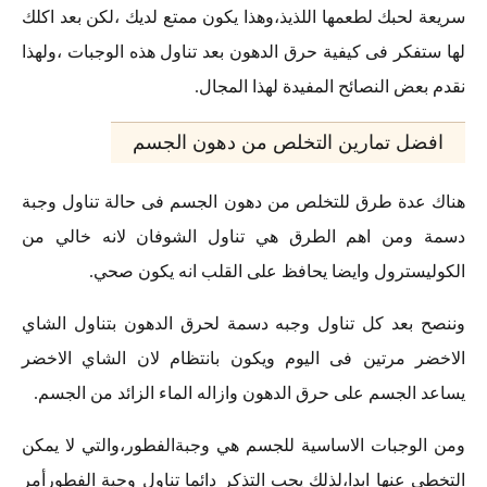
سريعة لحبك لطعمها اللذيذ،وهذا يكون ممتع لديك ،لكن بعد اكلك
لها ستفكر فى كيفية حرق الدهون بعد تناول هذه الوجبات ،ولهذا
نقدم بعض النصائح المفيدة لهذا المجال.
افضل تمارين التخلص من دهون الجسم
هناك عدة طرق للتخلص من دهون الجسم فى حالة تناول وجبة
دسمة ومن اهم الطرق هي تناول الشوفان لانه خالي من
الكوليسترول وايضا يحافظ على القلب انه يكون صحي.
وننصح بعد كل تناول وجبه دسمة لحرق الدهون بتناول الشاي
الاخضر مرتين فى اليوم ويكون بانتظام لان الشاي الاخضر
يساعد الجسم على حرق الدهون وازاله الماء الزائد من الجسم.
ومن الوجبات الاساسية للجسم هي وجبةالفطور،والتي لا يمكن
التخطي عنها ابدا،لذلك يجب التذكر دائما تناول وجبة الفطورأمر