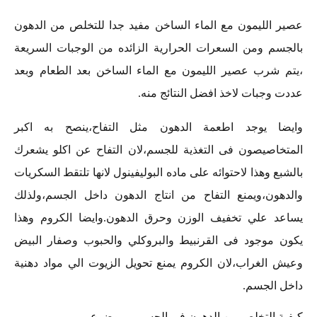
عصير الليمون مع الماء الساخن مفيد جدا للتخلص من الدهون
بالجسم ومن السعرات الحرارية الزائده من الوجبات السريعة
،يتم شرب عصير الليمون مع الماء الساخن بعد الطعام وبعد
عددت وجبات لاخذ افضل النتائج منه.
وايضا يوجد اطعمة الدهون مثل التفاح،ينصح به اكبر
المتخاصيصون فى التغذية للجسم،لان التفاح عن اكلو يشعرك
بالشبع وهذا لاحتوائه على ماده البوليفينول لانها تلتقط السكريات
والدهون،ويمنع التفاح من انتاج الدهون داخل الجسم،ولذلك
يساعد علي تخفيف الوزن وحرق الدهون.وايضا الكروم وهذا
يكون موجود فى القرنبيط والبروكلي والحبوب وصفار البيض
وعيش الغراب،لان الكروم يمنع تحويل الزيوت الي مواد دهنية
داخل الجسم.
كيفية التخلص من الدهون في الجسم – موضوع