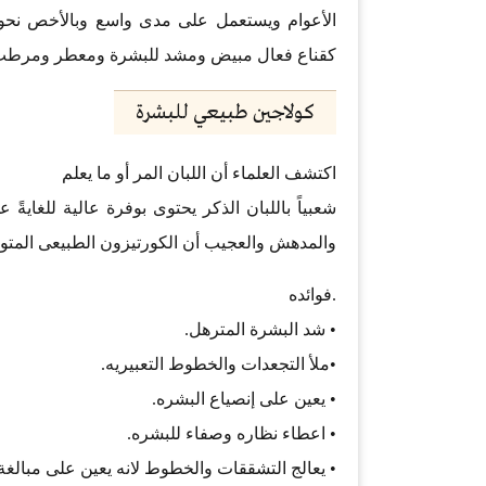
الأعوام ويستعمل على مدى واسع وبالأخص نحو ا
كقناع فعال مبيض ومشد للبشرة ومعطر ومرطب
كولاجين طبيعي للبشرة
اكتشف العلماء أن اللبان المر أو ما يعلم
شعبياً باللبان الذكر يحتوى بوفرة عالية للغايةً 
والمدهش والعجيب أن الكورتيزون الطبيعى المتواج
.فوائده
• شد البشرة المترهل.
•ملأ التجعدات والخطوط التعبيريه.
• يعين على إنصياع البشره.
• اعطاء نظاره وصفاء للبشره.
• يعالج التشققات والخطوط لانه يعين على مبالغة