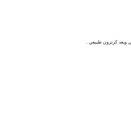
عي ويعد كرتزون طبيعي .