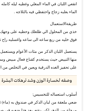
انقعي اللبان في الماء المغلي وغطيه ليله كامل
الماء بعلبه زجاج واحتفظي فيه بالثلاجه .
طريقةالاستعمال
خذي من المحلول الي طلعلك وحطيه على وجهك او
فوق خليه من ربع ساعه الى ساعه واغسليه راح تلا
يستعمل اللبان الذكر من مئات الأعوام ويستعمل 
منها التبيض حيث يستخدم كقناع فعال مبيض وم
على تحفيز الغده الدرقية ويعين في التخلص من الو
وصفه لخسارة الوزن وشد ترهلات البشرة
أسلوب استعماله للتخسيس:
ضعي ملعقة من لبان الذكر في صندوق به (ماء) ثم
مرحلة من الدهر لكى ينقع، بعد هذا ضعيه في ص