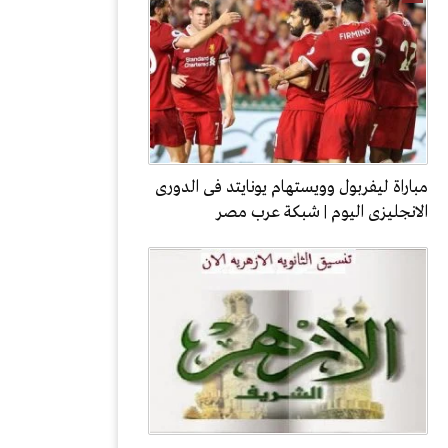
مباراة ليفربول وويستهام يونايتد فى الدورى
الانجليزى اليوم | شبكة عرب مصر