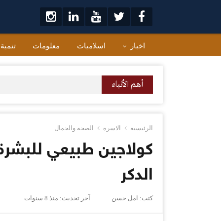
لتخطي
لى
لمحتوى
اخبار
اسلاميات
معلومات
تنمية
أهم الأنباء
الرئيسية
الاسرة
الصحة والجمال
كولاجين طبيعي للبشرة
الدكر
كتب:
امل حسن
آخر تحديث:
منذ 8 سنوات