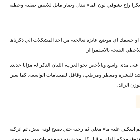
ه بكرا راح تشوفي لون الماء تبدل وصار مايل للابيض صفيه وحطيه
 جسمك اي موضع عايزة تعالجيه من احد المشكلات الي ذكرناها
حظي النتيجه بالاستمرااار
على مدى واسع وبالأخص نحو العرب، اللبان الذكر له مزايا عديدة
شد للبشرة ومعطر ومرطب، وقافل للمسامات الواسعة. كما يعين
زن الزائد.
 اسكبي عليه ماء مغلي ثم رجيه حتي يصبح لونه ابيض، ثم اتركيه
ندوق محكم الغلق و قبل كل وجبة يتم تصفيته واشربي منه نصف