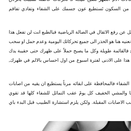
 السكون تَستطيع عون جسمك على الشفاء وتفادي تفاقم
طل عن رفع الاثقال في الصالة الرياضية فبالطبع انت لن تفعل هذا
نعنيه هنا هو الحذر الى جميع تحركاتك اليومية وعدم حمل او سحب
خ فالقائمة طويلة وكل ما يصبح حملاً على ظهرك حتى حقيبة يدك
هذا على الادنى لفترة اسبوع من اول احساس بالالم في ظهرك,
لشفاء فالمحافظة على ابقائه مرناً يستطيع ان يقيه من اصابات
غا والمشي الخفيف كل يومً عقب التماثل للشفاء كلها قد تقوي
الاصابات المقبلة. ولكن يلزم استشارة الطبيب قبل البدء باي