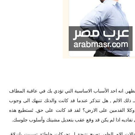
هر. انه احد الأسباب الاساسية التي تؤدي بك في عاقبة المطاف
ـ ذلك الالم , هل تتذكر عندما قد كانت والدتك تنبهك الى وجوب
لا القدمين على الارض؟ لقد قد كانت على حق. تَستطيع هذه
ى تفاديه اذا لم يكن قد وقع عقب بتعديل مشيتك وأسلوب جلوسك.
الات الام الظهر تصبح نتيجة لـ تحركات خاطئة تسببت بانزلاق