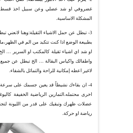
غضروفي او شد عضلي وعن سبيل اخذ قسط من
المشكلة الاساسية.
3- تبطل عن حمل الاشياء الثقيلة:وهنا لانعني تب
بطبيعة الوضع اذا كنت تتكبد من الم في الظهر،ما
او شد اي اشياء ثقيلة كالمكتب او السرير … ال
واطفالك واكياس البقالة … الخ تبطل عن جميع 
لاغير اعطه إمكانية للراحة والتماثل بالشفاء.
4- ان بقاءك نشيطاً قد يعين جسمك على سرعة ا
اخرى محتمله.التمارين الرياضية الخفيفة كاليو
عضلات ظهرك وتبقيك على قدر من الليونة لتجنب 
رياضة او حركة.