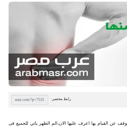
الظهر ؟ 5 اشياء يجب التوقف عن القيام بها اعرف عليها الان،الم الظهر ياتي للجميع فى