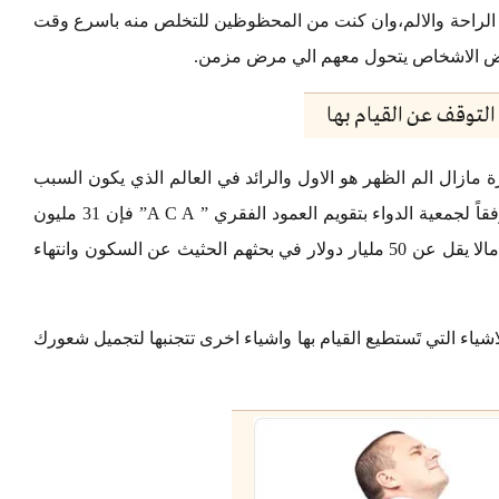
لراحة والالم،وان كنت من المحظوظين للتخلص منه باسرع وقت
بعض الاشخاص يتحول معهم الي مرض مزمن.
ة مازال الم الظهر هو الاول والرائد في العالم الذي يكون السبب
في الاعاقة عن التمكن على الحركة الطبيعية،ووفقاً لجمعية الدواء بتقويم العمود الفقري ” A C A” فإن 31 مليون
امريكي يتكبدون من الالم اسفل الظهر وينفقون مالا يقل عن 50 مليار دولار في بحثهم الحثيث عن السكون وانتهاء
ياء التي تَستطيع القيام بها واشياء اخرى تتجنبها لتجميل شعورك