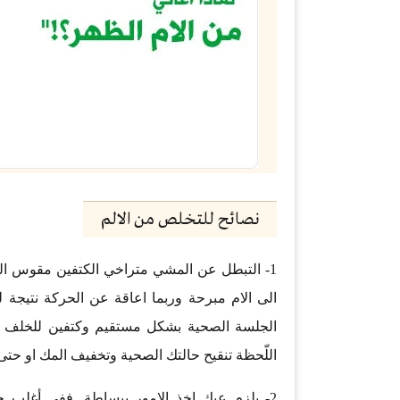
نصائح للتخلص من الالم
1- التبطل عن المشي متراخي الكتفين مقوس الظ
الى الام مبرحة وربما اعاقة عن الحركة نتيجة ل
الجلسة الصحية بشكل مستقيم وكتفين للخلف وك
اللّحظة تنقيح حالتك الصحية وتخفيف المك او حت
2- يلزم عيك اخذ الامور ببساطة, ففي أغلب ح