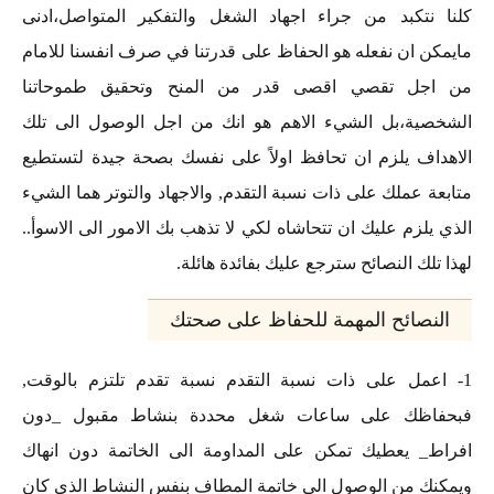
كلنا نتكبد من جراء اجهاد الشغل والتفكير المتواصل،ادنى
مايمكن ان نفعله هو الحفاظ على قدرتنا في صرف انفسنا للامام
من اجل تقصي اقصى قدر من المنح وتحقيق طموحاتنا
الشخصية،بل الشيء الاهم هو انك من اجل الوصول الى تلك
الاهداف يلزم ان تحافظ اولاً على نفسك بصحة جيدة لتستطيع
متابعة عملك على ذات نسبة التقدم, والاجهاد والتوتر هما الشيء
الذي يلزم عليك ان تتحاشاه لكي لا تذهب بك الامور الى الاسوأ..
لهذا تلك النصائح سترجع عليك بفائدة هائلة.
النصائح المهمة للحفاظ على صحتك
1- اعمل على ذات نسبة التقدم نسبة تقدم تلتزم بالوقت,
فبحفاظك على ساعات شغل محددة بنشاط مقبول _دون
افراط_ يعطيك تمكن على المداومة الى الخاتمة دون انهاك
ويمكنك من الوصول الى خاتمة المطاف بنفس النشاط الذي كان