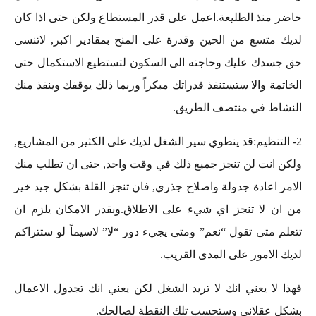
حاضر منذ الطليعة.اعمل على قدر المستطاع ولكن حتى اذا كان
لديك متسع من الحين وقدرة على المنح بمقادير اكبر, لاتنسى
حق جسدك عليك وحاجته الى السكون لتستطيع الاستكمال حتى
الخاتمة والا ستستنفذ قدراتك مبكراً وربما ذلك يوقفك وينفذ منك
النشاط في منتصف الطريق.
2- التنظيم:قد ينطوي سير الشغل لديك على الكثير من المشاريع,
ولكن انت لن تنجز جميع ذلك في وقت واحد, حتى ان تطلب منك
الامر اعادة جدولة واصلاح جذري, فان تنجز القلة بشكل جيد خير
من ان لا تنجز اي شيء على الاطلاق.وبقدر الامكان يلزم ان
تتعلم متى تقول “نعم” ومتى يجيء دور “لا” لاسيماً لو ستتراكم
لديك الامور على المدى القريب.
فهذا لا يعني انك لا تريد الشغل لكن يعني انك تجدول الاعمال
بشكل عقلاني وستحسب تلك النقطة لصالحك.