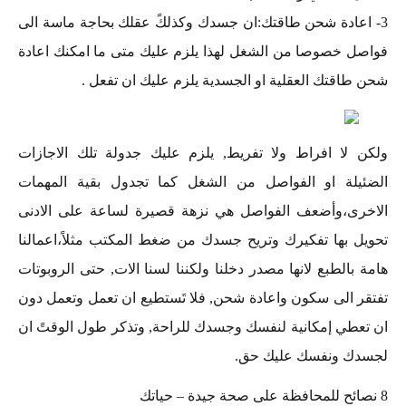
3- اعادة شحن طاقتك:ان جسدك وكذلكً عقلك بحاجة ماسة الى
فواصل خصوصا من الشغل لهذا يلزم عليك متى ما امكنك اعادة
شحن طاقتك العقلية او الجسدية يلزم عليك ان تفعل .
ولكن لا افراط ولا تفريط, يلزم عليك جدولة تلك الاجازات
الضئيلة او الفواصل من الشغل كما تجدول بقية المهمات
الاخرى،وأضعف الفواصل هي نزهة قصيرة لساعة على الادنى
تحويل بها تفكيرك وتريح جسدك من ضغط المكتب مثلاً،اعمالنا
هامة بالطبع لانها مصدر دخلنا ولكننا لسنا الات, حتى الروبوتات
تفتقر الى سكون واعادة شحن, فلا تَستطيع ان تعمل وتعمل دون
ان تعطي إمكانية لنفسك وجسدك للراحة, وتذكر طول الوقتً ان
لجسدك ونفسك عليك حق.
8 نصائح للمحافظة على صحة جيدة – حياتك