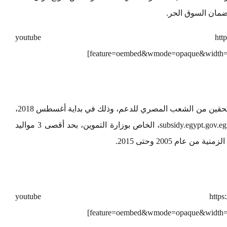
ضمان السوق الحر.
[youtube https://www.youtube.c
feature=oembed&wmode=opaque&width=
بأت إضافة المواليد الجدد لبطاقات التموين للمستحقين من الشعب المصري للدعم، وذلك في بداية أغسطس 2018،
ويكون ذلك بالدخول على موقع إضافة المواليد subsidy.egypt.gov.eg، الخاص بوزارة التموين، بحد أقصى 3 مواليد
عام 2005 وحتى 2015.
[youtube https://www.youtube.c
feature=oembed&wmode=opaque&width=