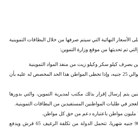
على الأسعار النهائية التي سيتم صرفها من خلال البطاقات التموينية
التي تم تحديثها من
موقع وزارة التموين
:
ن بصرف كيلو سكر وكيلو زيت من منفذ المواد التموينية
نصيب الفرد من السلع التموينية ما يقدر بحوالي 25 جنيه، وإذا تخطى المواطن هذا الحد المخصص له عليه بأن
ين يتم إرسال إقرار بذلك مكتب لمديرية التموين، والتي بدورها
لعجز في طلبات المواطنين المستفيدين من البطاقات التموينية.
الدعم أيضا يشمل رغيف العيش بحوالي 90 جنيه شهريا، تتحمل الدولة من تكلفة الرغيف 65 قرش ويدفع