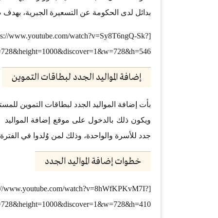
بدائل لدى الحكومة عن التسعيرة الجبرية، بهدف 
om/watch?v=Sy8T6ngQ-Sk?
728&height=1000&discover=1&w=728&h=546]
إضافة المواليد الجدد لبطاقات التموين
جدد للأسرة والواحدة، وذلك لمن وُلدوا في الفترة الزمنية من 
خطوات إضافة المواليد الجدد
om/watch?v=8hWfKPKvM7I?
728&height=1000&discover=1&w=728&h=410]