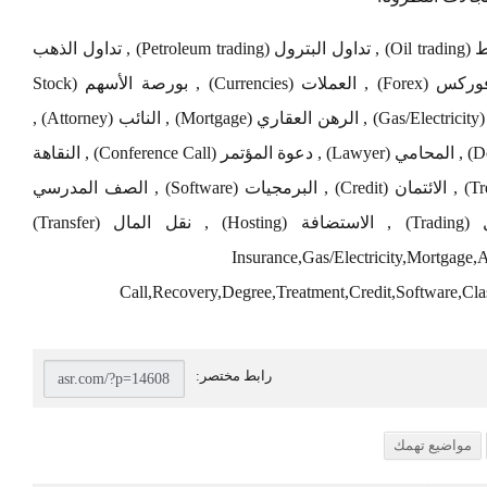
تداول العملات (Currency exchange) , تداول النفط (Oil trading) , تداول البترول (Petroleum trading) , تداول الذهب
(Gold Trading) , فنادق دبي (Dubai hotels) , فوركس (Forex) , العملات (Currencies) , بورصة الأسهم (Stock
Exchange) , التأمين (Insurance) , الغاز / الكهرباء (Gas/Electricity) , الرهن العقاري (Mortgage) , النائب (Attorney) ,
الدعوى (Claim) , القروض (Loans) , التبرع (Donate) , المحامي (Lawyer) , دعوة المؤتمر (Conference Call) , النقاهة
(Recovery) , الشهادة (Degree) , العلاج (Treatment) , الائتمان (Credit) , البرمجيات (Software) , الصف المدرسي
(Classes) , إعادة التأهيل (Rehab) , التداول (Trading) , الاستضافة (Hosting) , نقل المال (Transfer)
Insurance,Gas/Electricity,Mortgage
Call,Recovery,Degree,Treatment,Credit,Software,Cla
مواضيع تهمك