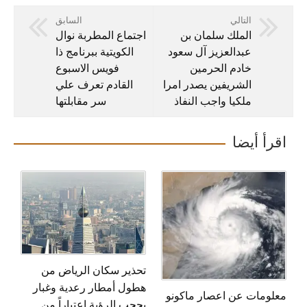
التالي
السابق
الملك سلمان بن
اجتماع المطربة نوال
عبدالعزيز آل سعود
الكويتية ببرنامج ذا
خادم الحرمين
فويس الاسبوع
الشريفين يصدر امرا
القادم تعرف علي
ملكيا واجب النفاذ
سر مقابلتها
اقرأ أيضا
تحذير سكان الرياض من
هطول أمطار رعدية وغبار
معلومات عن اعصار ماكونو
يحجب الرؤية اعتباراً من