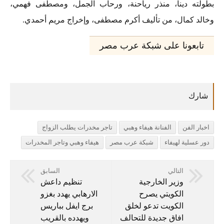
بطولته دينا، منذر رياحنة، ورحاب الجمل، ومصطفى فهمي،
وخالد كمال، من تأليف أكرم مصطفى، وإخراج مريم أحمدي.
تابعونا على شبكة عرب مصر
اخبار الفن
الفنانة هيفاء وهبي
تاجر مخدرات يطلب الزواج
دور عسلية لهيفاء
شبكة عرب مصر
هيفاء وهبي وتاجر المخدرات
التالي
السابق
وزير الخارجية
تنظيم داعش
الكويتي يصرح
الارهابي يهدد بغزو
الكويت تدعو لخلق
برج ايفل بباريس
افاق جديدة للتحالف
ويهدده بالقريب