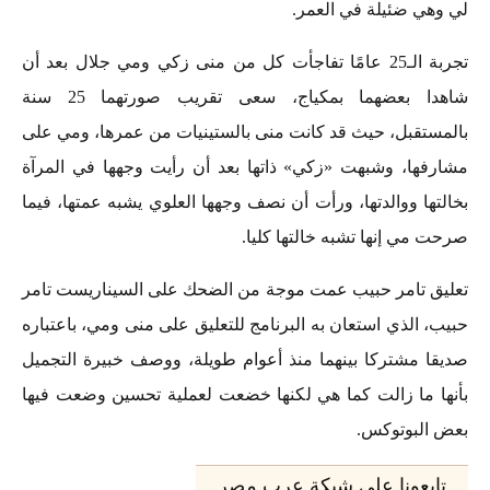
لي وهي ضئيلة في العمر.
تجربة الـ25 عامًا تفاجأت كل من منى زكي ومي جلال بعد أن
شاهدا بعضهما بمكياج، سعى تقريب صورتهما 25 سنة
بالمستقبل، حيث قد كانت منى بالستينيات من عمرها، ومي على
مشارفها، وشبهت «زكي» ذاتها بعد أن رأيت وجهها في المرآة
بخالتها ووالدتها، ورأت أن نصف وجهها العلوي يشبه عمتها، فيما
صرحت مي إنها تشبه خالتها كليا.
تعليق تامر حبيب عمت موجة من الضحك على السيناريست تامر
حبيب، الذي استعان به البرنامج للتعليق على منى ومي، باعتباره
صديقا مشتركا بينهما منذ أعوام طويلة، ووصف خبيرة التجميل
بأنها ما زالت كما هي لكنها خضعت لعملية تحسين وضعت فيها
بعض البوتوكس.
تابعونا على شبكة عرب مصر