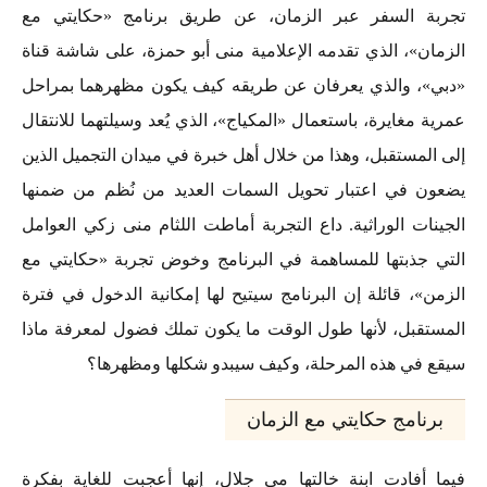
تجربة السفر عبر الزمان، عن طريق برنامج «حكايتي مع
الزمان»، الذي تقدمه الإعلامية منى أبو حمزة، على شاشة قناة
«دبي»، والذي يعرفان عن طريقه كيف يكون مظهرهما بمراحل
عمرية مغايرة، باستعمال «المكياج»، الذي يُعد وسيلتهما للانتقال
إلى المستقبل، وهذا من خلال أهل خبرة في ميدان التجميل الذين
يضعون في اعتبار تحويل السمات العديد من نُظم من ضمنها
الجينات الوراثية. داع التجربة أماطت اللثام منى زكي العوامل
التي جذبتها للمساهمة في البرنامج وخوض تجربة «حكايتي مع
الزمن»، قائلة إن البرنامج سيتيح لها إمكانية الدخول في فترة
المستقبل، لأنها طول الوقت ما يكون تملك فضول لمعرفة ماذا
سيقع في هذه المرحلة، وكيف سيبدو شكلها ومظهرها؟
برنامج حكايتي مع الزمان
فيما أفادت ابنة خالتها مي جلال، إنها أعجبت للغاية بفكرة