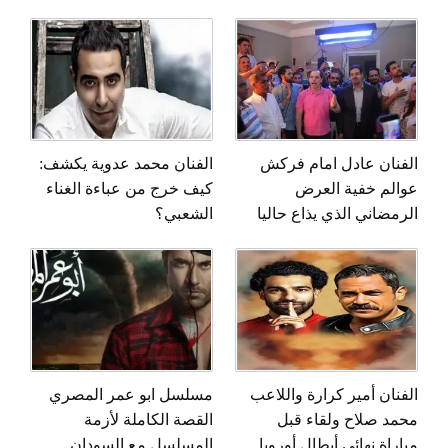
الفنان عادل امام فركش
الفنان محمد عدوية يكشف:
عوالم خفية العرض
كيف خرج من عباءة الغناء
الرمضاني الذي يذاع حاليا
الشعبي؟
الفنان أمير كرارة واللاعب
مسلسل ابو عمر المصري
محمد صلاح ولقاء قبل
القصة الكاملة لأزمة
مباراة نهائي أبطال أوروبا
المسلسل مع السودان