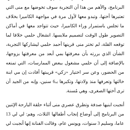
البرنامج، والأهم من هذا أن التجربة سوف تخوضها مع منى التي
تعتبرها أختها، وتبدو معها لأول مرة في مواجهة الكاميرا بخلاف
ما تجلس باستمرار وراء الكاميرا، حيث تتواجد معها في أماكن
التصوير طول الوقت لتصميم ملابسها. انشغال حلمي خلافا لما
توقعه القلة، لم تختر منى قرينها أحمد حلمي ليشاركها التجربة،
الشأن الذي بررته بأن معرفتها بمي أبعد من معرفتها بزوجها،
بالإضافة إلى أن حلمي مشغول ببعض الممارسات، التي تمنعه
من الحضور، وعن سر اختيار «زكي» قريبتها أفادت إن مي ابنة
خالتها وتعرفها منذ ولادتها، وتكبرها بـ6 سنين، وإنه من الجيد أن
ترى أختها الصغرى، وهي مُسنة.
أنجبت ابنيها صدفة وتطرق عصري منى أثناء حلقة البارحة الإثنين
من البرنامج إلى أوضاع إنجاب أطفالها الثلاث، وهم: لي لي 13
عاما، وسليم 3 سنوات، ويونس عام، وقالت الفنانة إنها أنجبت لي