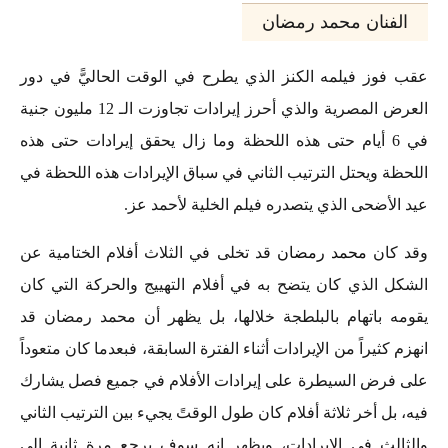
الفنان محمد رمضان
عقب فوز فيلمه الكنز الذي يطرح في الوقت الحاليًّ في دور
العرض المصرية والذي أحرز إيرادات تجاوزت الـ 12 مليون جنية
في 6 أيام حتى هذه اللحظة وما زال يحقق إيرادات حتى هذه
اللحظة ويحتل الترتيب الثاني في سباق الإيرادات هذه اللحظة في
عيد الأضحى الذي يتصدره فيلم الخلية لأحمد عز.
وقد كان
محمد رمضان
قد تخلى في الثلاث أفلام الختامية عن
الشكل الذي كان يتضح به في أفلام التهييج والحركة التي كان
يقومه باتهام بالبلطجة خلالها، بل يظهر أن محمد رمضان قد
انهزم كثيراً من الإيرادات أثناء الفترة السابقة، فبعدما كان متعوداً
على فرض السيطرة على إيرادات الأفلام في جميع فصل يشارك
فيه، بل أخر ثلاثة أفلام كان طول الوقتً يجيء بين الترتيب الثاني
والثالث في الإيرادات، ويظهر انه سوف يرجع مرة ثانية إلي