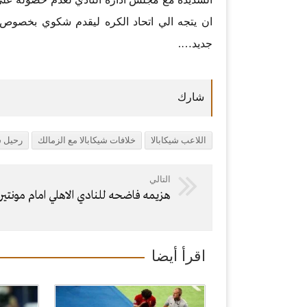
ان يتجه الي اتحاد الكره ليقدم شكوي بخصوص م
جديد….
اللاعب شيكابالا
خلافات شيكابالا مع الزمالك
رحيل ش
التالي
هزيمه فاضحه للنادي الاهلي امام مونتيري 1
اقرأ أيضا