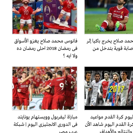
مد صلاح يخرج باكيا إثر
فانوس محمد صلاح يغزو الأسواق
صابة قوية بتدخل من
فى رمضان 2018 احلى رمضان ده
ولا ايه ؟
ليوم كرة القدم مواعيد
مباراة ليفربول وويستهام يونايتد
رة القدم اليوم شاهد الأن
فى الدورى الانجليزى اليوم | شبكة
ة والنتائج والأهداف
عرب مصر