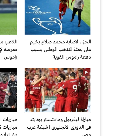
الحزن لاصابة محمد صلاح يخيم
اللاعب مح
على بعثة المنتخب الوطني بسبب
تعرضه لإ
دفعة راموس القوية
راموس
مباراة ليفربول ومانشستر يونايتد
مباريات ا
فى الدورى الانجليزى | شبكة عرب
مباريات ك
مصر
بث المبارا