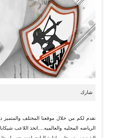
نقدم لكم من خلال موقعنا المختلف والمتميز د
الرياضه المحليه والعالميه….اتخذ اللاعب شيكابا
الشديده مع مجلس ادارة النادي لعدم حصوله عل