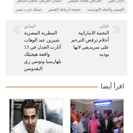
اخبار الفن
العراقي للغناء القيصر
الفنان العراقي كاظم الساهر
القيصر والفتاه التونسيه
حقيقة ارتباط القيصر
شبكة عرب مصر
التالي
السابق
النجمة الاماراتية
المطربة المصرية
أحلام ترفض الترحم
شيرين عبد الوهاب
على سريديفي لانها
أثارت الجدل في 13
بوذيه
واقعة هيجيلك
بلهارسيا وتونس زي
البقدونس
اقرأ أيضا